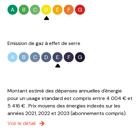
WC
2 m²
3 niveau(x)
A
B
C
D
E
F
G
couloir
16 m²
3ème étage
Grenier aménageable
68 m²
balcon
Emission de gaz à effet de serre
A
B
C
D
E
F
G
terrasse
arboré
Montant estimé des dépenses annuelles d'énergie
pour un usage standard est compris entre 4 004 € et
5 416 € . Prix moyens des énergies indexés sur les
années 2021, 2022 et 2023 (abonnements compris).
Voir le détail