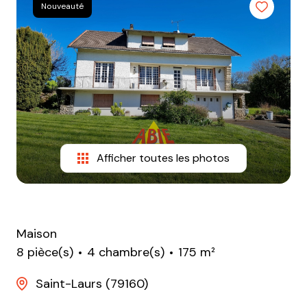
e-
Nouveauté
mail
equipe
contact
Afficher toutes les photos
Maison
8 pièce(s)
4 chambre(s)
175 m²
Saint-Laurs (79160)