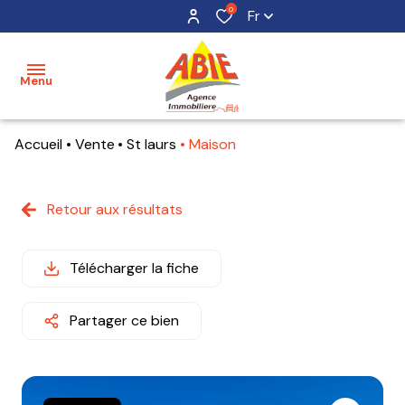
0
Fr
Menu
Accueil
Vente
St laurs
Maison
accueil
acheter
Retour aux résultats
maisons
mon
bien
terrains
Télécharger la fiche
estimer
appartements
mon
Partager ce bien
bien
alerte