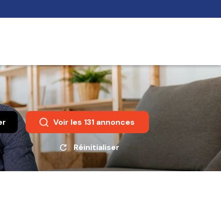
er
Voir les
131
annonces
Réinitialiser