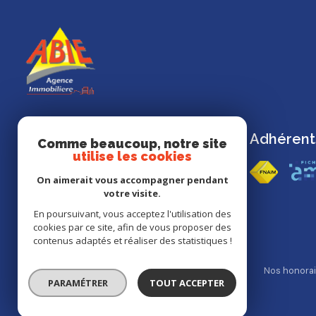
Adhérent
Abie Immobilier
Comme beaucoup, notre site
utilise les cookies
49 Route de Niort
On aimerait vous accompagner pendant
85490 Benet
votre visite.
02 51 00 09 45
En poursuivant, vous acceptez l'utilisation des
abie2@wanadoo.fr
cookies par ce site, afin de vous proposer des
contenus adaptés et réaliser des statistiques !
Nos partenaires
Mentions légales
Admin
Nos honorai
PARAMÉTRER
TOUT ACCEPTER
© 2026 | Tous droits réservés