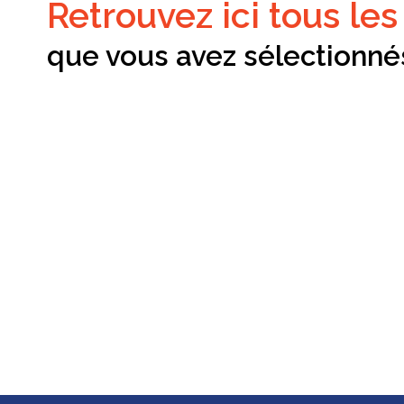
e-
retrouvez ici tous le
mail
que vous avez sélectionné
equipe
contact