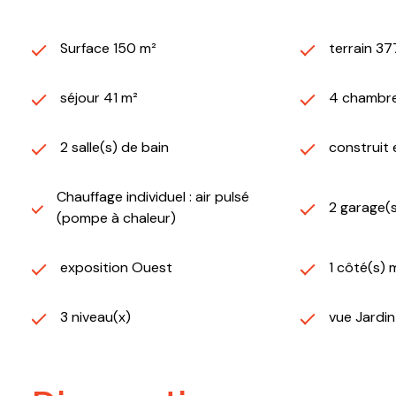
Surface 150 m²
terrain 37
séjour 41 m²
4 chambre
2 salle(s) de bain
construit
Chauffage individuel : air pulsé
2 garage(
(pompe à chaleur)
exposition Ouest
1 côté(s) 
3 niveau(x)
vue Jardin