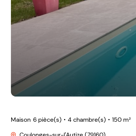
Maison
6 pièce(s)
4 chambre(s)
150 m²
Coulonges-sur-l'Autize (79160)