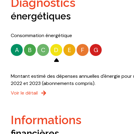
diagnostics
énergétiques
Consommation énergétique
A
B
C
D
E
F
G
Montant estimé des dépenses annuelles d'énergie pour u
2022 et 2023 (abonnements compris).
Voir le détail
informations
financières