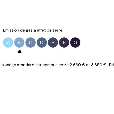
Emission de gaz à effet de serre
A
B
C
D
E
F
G
n usage standard est compris entre 2 660 € et 3 650 € . Pri