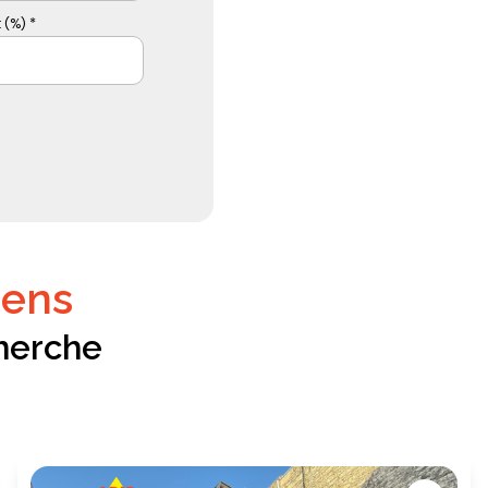
 (%) *
iens
herche