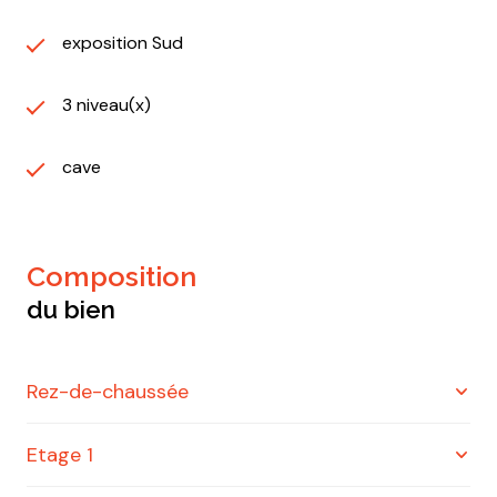
exposition Sud
3 niveau(x)
cave
composition
du bien
Rez-de-chaussée
Etage 1
entrée
12 m²