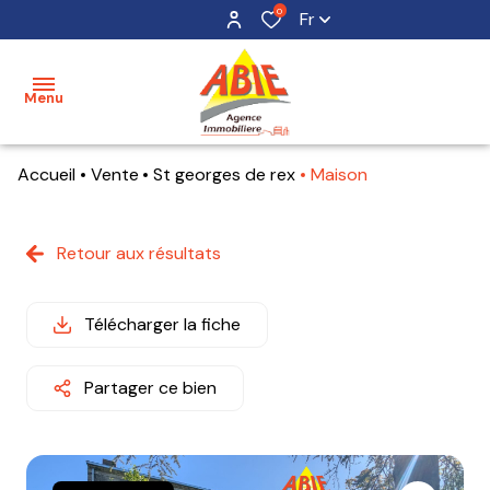
0
Fr
Menu
Accueil
Vente
St georges de rex
Maison
accueil
acheter
Retour aux résultats
maisons
mon
bien
terrains
Télécharger la fiche
estimer
appartements
mon
Partager ce bien
bien
alerte