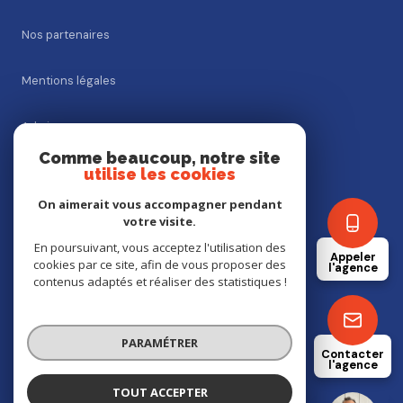
Nos partenaires
Mentions légales
Admin
Comme beaucoup, notre site
utilise les cookies
Nos honoraires
On aimerait vous accompagner pendant
Politique RGPD
votre visite.
En poursuivant, vous acceptez l'utilisation des
Appeler
cookies par ce site, afin de vous proposer des
Cookies
l'agence
contenus adaptés et réaliser des statistiques !
© 2026 | Tous droits réservés
PARAMÉTRER
Contacter
l'agence
Réalisé par
TOUT ACCEPTER