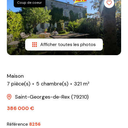
e-
Coup de coeur
mail
equipe
contact
Afficher toutes les photos
Maison
7 pièce(s)
5 chambre(s)
321 m²
Saint-Georges-de-Rex (79210)
386 000 €
Référence
8256