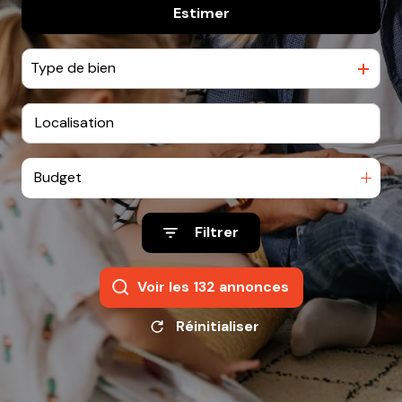
e-
Estimer
De l'ancien
mail
equipe
Type de bien
contact
Budget
Filtrer
Voir les
132
annonces
Réinitialiser