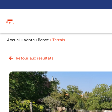
Menu
Accueil
Vente
Benet
Terrain
accueil
acheter
Retour aux résultats
maisons
mon
bien
terrains
estimer
appartements
mon
bien
alerte