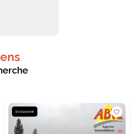
iens
herche
Exclusivité