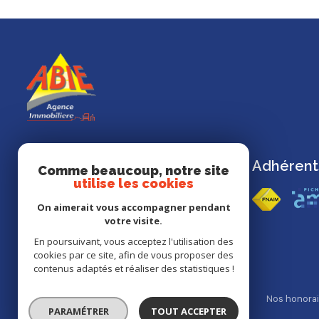
Adhérent
Abie Immobilier
Comme beaucoup, notre site
utilise les cookies
49 Route de Niort
On aimerait vous accompagner pendant
85490 Benet
votre visite.
02 51 00 09 45
En poursuivant, vous acceptez l'utilisation des
abie2@wanadoo.fr
cookies par ce site, afin de vous proposer des
contenus adaptés et réaliser des statistiques !
Nos partenaires
Mentions légales
Admin
Nos honorai
PARAMÉTRER
TOUT ACCEPTER