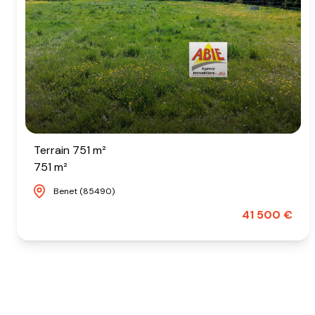
Terrain 751 m²
751 m²
Benet (85490)
41 500 €