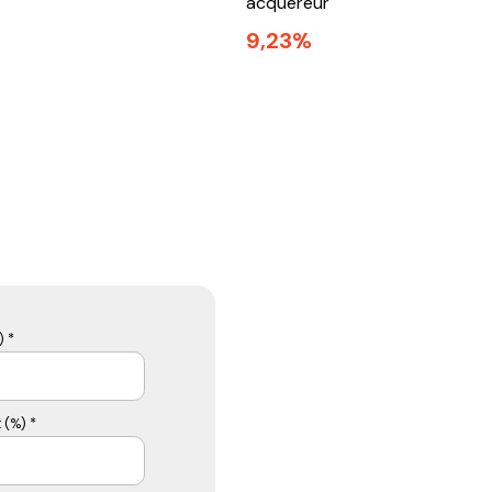
acquéreur
9,23%
 *
 (%) *