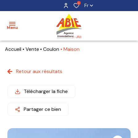
0
Fr
Menu
Accueil
Vente
Coulon
Maison
accueil
acheter
Retour aux résultats
maisons
mon
bien
terrains
Télécharger la fiche
estimer
appartements
mon
Partager ce bien
bien
alerte