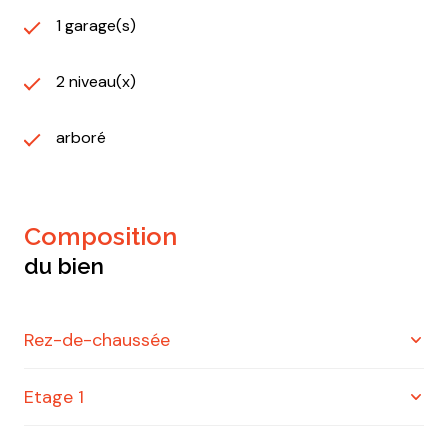
1 garage(s)
2 niveau(x)
arboré
composition
du bien
Rez-de-chaussée
Etage 1
cuisine
17 m²
salon/sejour
35 m²