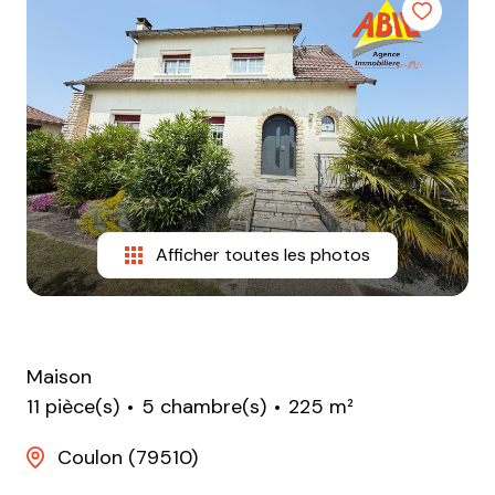
e-
mail
equipe
contact
Afficher toutes les photos
Maison
11 pièce(s)
5 chambre(s)
225 m²
Coulon (79510)