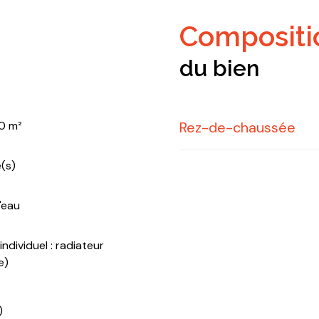
composit
du bien
50 m²
Rez-de-chaussée
(s)
entrée
salon/sejour
d'eau
cuisine
ndividuel : radiateur
arrière cuisine
e)
couloir
)
chambre