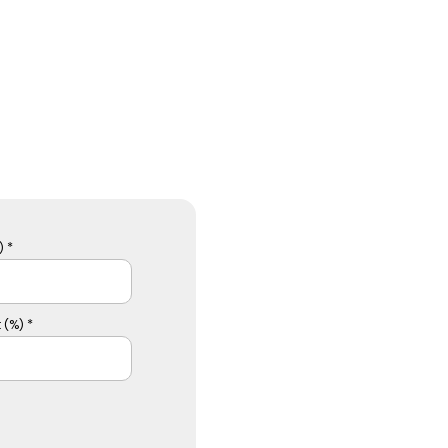
 *
 (%) *