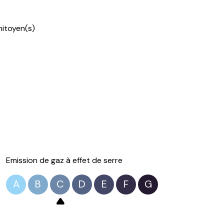
chambre
mitoyen(s)
bureau
salle de bain
WC
suite parentale
Serre
abri de jardin
garage
Emission de gaz à effet de serre
A
B
C
D
E
F
G