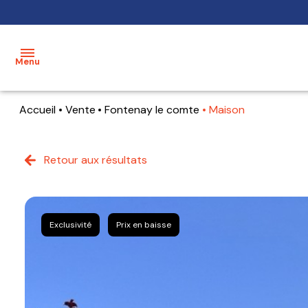
Menu
Accueil
Vente
Fontenay le comte
Maison
accueil
acheter
Retour aux résultats
maisons
mon
bien
terrains
estimer
appartements
Exclusivité
Prix en baisse
mon
bien
alerte