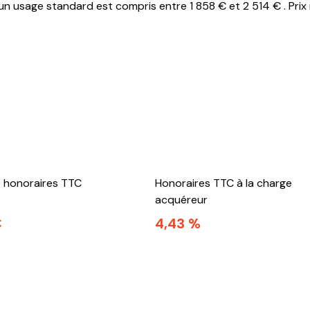
n usage standard est compris entre 1 858 € et 2 514 € . Prix
e honoraires TTC
Honoraires TTC à la charge
acquéreur
€
4,43 %