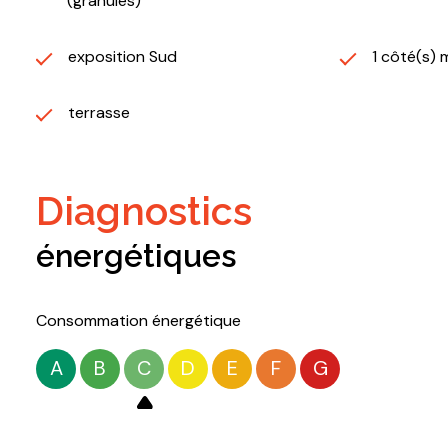
(granules)
exposition Sud
1 côté(s) 
terrasse
diagnostics
énergétiques
Consommation énergétique
A
B
C
D
E
F
G