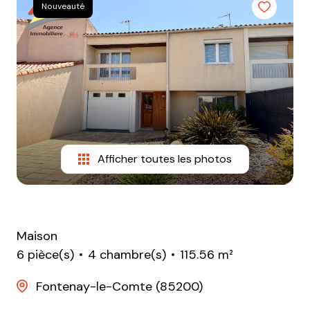
e-
Nouveauté
mail
equipe
contact
Afficher toutes les photos
Maison
6 pièce(s)
4 chambre(s)
115.56 m²
Fontenay-le-Comte (85200)