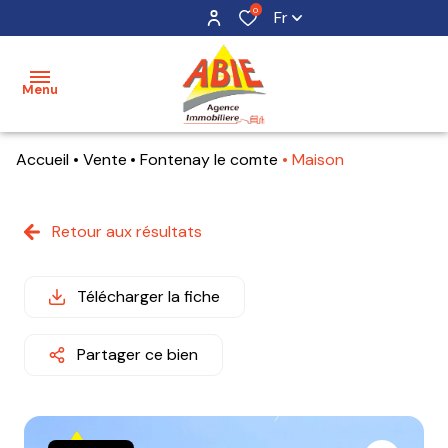
0
Fr
Menu
Accueil
Vente
Fontenay le comte
Maison
accueil
acheter
Retour aux résultats
maisons
mon
bien
terrains
Télécharger la fiche
estimer
appartements
mon
Partager ce bien
bien
alerte