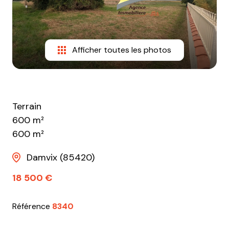
e-
mail
equipe
Afficher toutes les photos
contact
Terrain
600 m²
600 m²
Damvix (85420)
18 500 €
Référence
8340