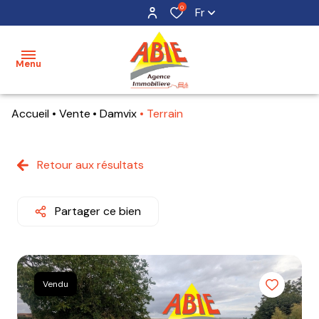
0
Fr
Menu
Accueil
Vente
Damvix
Terrain
accueil
acheter
Retour aux résultats
maisons
mon
bien
terrains
Partager ce bien
estimer
appartements
mon
bien
Vendu
alerte