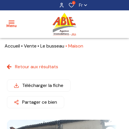
0
Fr
Menu
Accueil
Vente
Le busseau
Maison
accueil
acheter
Retour aux résultats
maisons
mon
bien
terrains
Télécharger la fiche
estimer
appartements
mon
Partager ce bien
bien
alerte