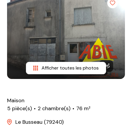
e-
mail
equipe
contact
Afficher toutes les photos
Maison
5 pièce(s)
2 chambre(s)
76 m²
Le Busseau (79240)