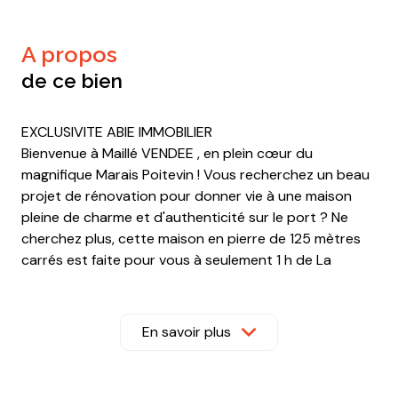
a propos
de ce bien
EXCLUSIVITE ABIE IMMOBILIER
Bienvenue à Maillé VENDEE , en plein cœur du
magnifique Marais Poitevin ! Vous recherchez un beau
projet de rénovation pour donner vie à une maison
pleine de charme et d'authenticité sur le port ? Ne
cherchez plus, cette maison en pierre de 125 mètres
carrés est faite pour vous à seulement 1 h de La
Rochelle et 40 mns de Niort.
Avec ses 4 chambres, son potentiel total de 270
mètres carrés exploitables, son écurie et ses deux
En savoir plus
greniers, cette propriété laisse libre cours à votre
imagination pour en faire un véritable bijou. Idéalement
placée avec sa jolie vue, elle offre un cadre de vie