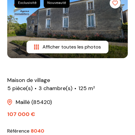
e-
Exclusivité
Nouveauté
mail
equipe
contact
Afficher toutes les photos
Maison de village
5 pièce(s)
3 chambre(s)
125 m²
Maillé (85420)
107 000 €
Référence
8040