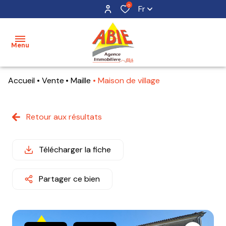
0
Fr
Menu
Accueil
Vente
Maille
Maison de village
accueil
acheter
Retour aux résultats
maisons
mon
bien
terrains
Télécharger la fiche
estimer
appartements
mon
Partager ce bien
bien
alerte