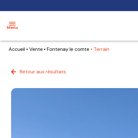
Menu
Accueil
Vente
Fontenay le comte
Terrain
accueil
acheter
Retour aux résultats
maisons
mon
bien
terrains
estimer
appartements
mon
bien
alerte