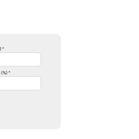
 *
 (%) *