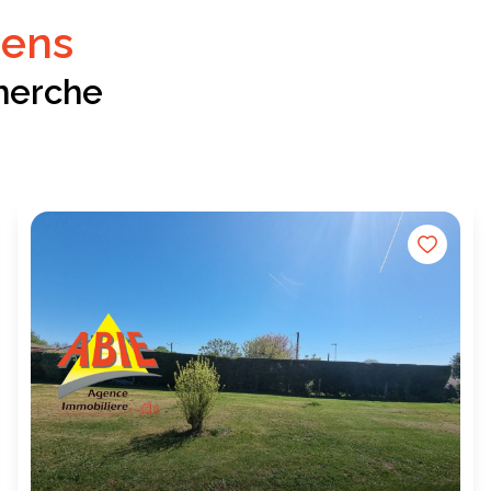
iens
herche