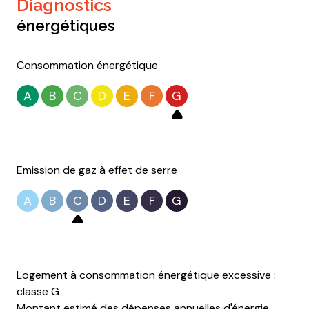
diagnostics
chambre
15.32 m²
énergétiques
chambre
12 m²
salle d'eau
3.57 m²
Consommation énergétique
palier
7.70 m²
A
B
C
D
E
F
G
Emission de gaz à effet de serre
A
B
C
D
E
F
G
Logement à consommation énergétique excessive :
classe G
Montant estimé des dépenses annuelles d'énergie