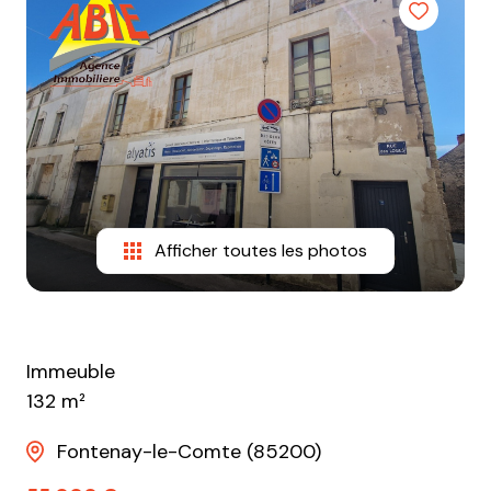
e-
mail
equipe
contact
Afficher toutes les photos
Immeuble
132 m²
Fontenay-le-Comte (85200)