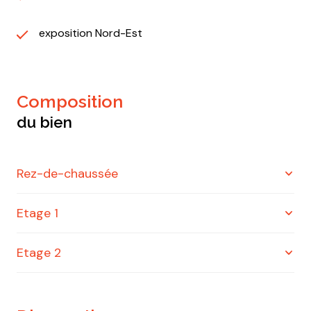
exposition Nord-Est
composition
du bien
Rez-de-chaussée
Etage 1
entrée
11.35 m²
cuisine
10.75 m²
Etage 2
chambre
14.44 m²
LOCAL COMMERCIAL
39 m²
chambre
16.59 m²
grenier
70 m²