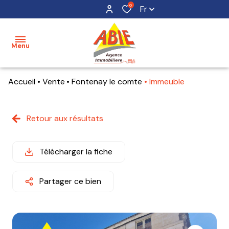
0
Fr
Menu
Accueil
Vente
Fontenay le comte
Immeuble
accueil
acheter
Retour aux résultats
maisons
mon
bien
terrains
Télécharger la fiche
estimer
appartements
mon
Partager ce bien
bien
alerte