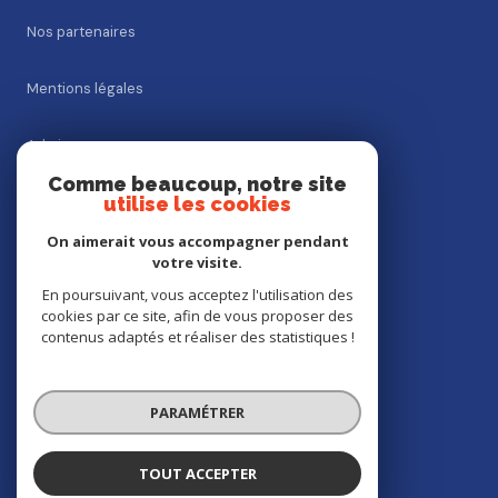
Nos partenaires
Mentions légales
Admin
Comme beaucoup, notre site
Nos honoraires
utilise les cookies
On aimerait vous accompagner pendant
Politique RGPD
votre visite.
En poursuivant, vous acceptez l'utilisation des
Cookies
cookies par ce site, afin de vous proposer des
contenus adaptés et réaliser des statistiques !
© 2026 | Tous droits réservés
PARAMÉTRER
Réalisé par
TOUT ACCEPTER